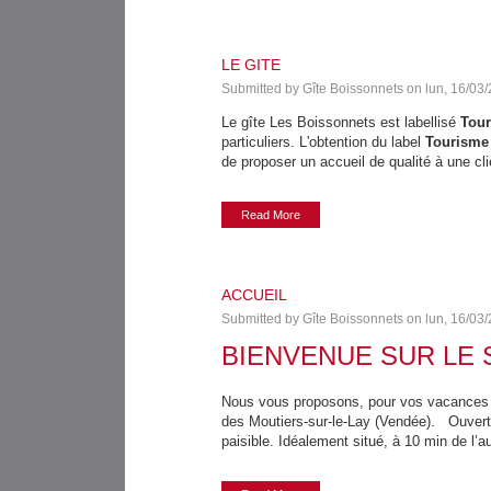
LE GITE
Submitted by
Gîte Boissonnets
on
lun, 16/03/
Le gîte Les Boissonnets est labellisé
Tour
particuliers. L'obtention du label
Tourisme
de proposer un accueil de qualité à une cl
Read More
ACCUEIL
Submitted by
Gîte Boissonnets
on
lun, 16/03/
BIENVENUE SUR LE 
Nous vous proposons, pour vos vacances e
des Moutiers-sur-le-Lay (Vendée). Ouvert to
paisible. Idéalement situé, à 10 min de l