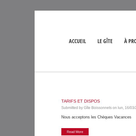
ACCUEIL
LE GÎTE
À PR
TARIFS ET DISPOS
Submitted by
Gîte Boissonnets
on
lun, 16/03
Nous acceptons les Chèques Vacances
Read More