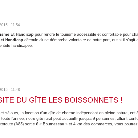
2015 - 11:54
isme Et Handicap
pour rendre le tourisme accessible et confortable pour c
 et Handicap
découle d'une démarche volontaire de notre part, aussi il s'agit 
ientèle handicapée.
2015 - 11:48
SITE DU GÎTE LES BOISSONNETS !
t séjours, la location d'un gîte de charme indépendant en pleine nature, en
ute l'année, notre gîte rural peut accueillir jusqu'à 9 personnes, alliant conf
’autoroute (A83) sortie 6 « Bournezeau » et 4 km des commerces, vous pourre