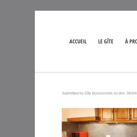
ACCUEIL
LE GÎTE
À PR
Submitted by
Gîte Boissonnets
on
dim, 06/04