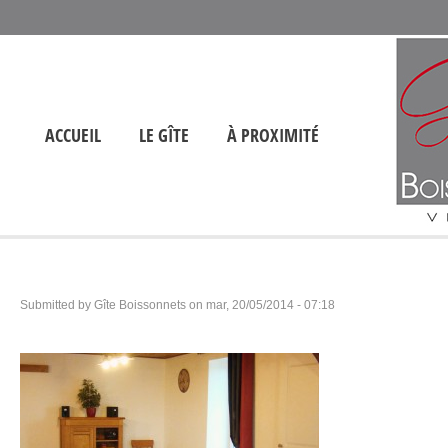
ACCUEIL
LE GÎTE
À PROXIMITÉ
Submitted by
Gîte Boissonnets
on
mar, 20/05/2014 - 07:18