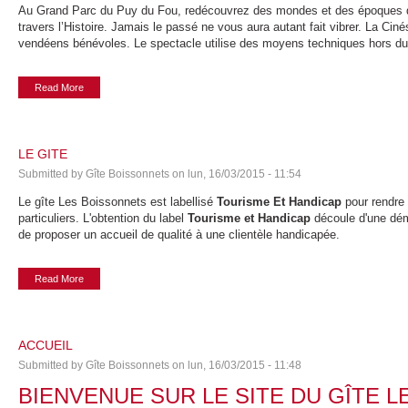
Au Grand Parc du Puy du Fou, redécouvrez des mondes et des époques qu
travers l’Histoire. Jamais le passé ne vous aura autant fait vibrer. La C
vendéens bénévoles. Le spectacle utilise des moyens techniques hors d
Read More
LE GITE
Submitted by
Gîte Boissonnets
on
lun, 16/03/2015 - 11:54
Le gîte Les Boissonnets est labellisé
Tourisme Et Handicap
pour rendre 
particuliers. L'obtention du label
Tourisme et Handicap
découle d'une déma
de proposer un accueil de qualité à une clientèle handicapée.
Read More
ACCUEIL
Submitted by
Gîte Boissonnets
on
lun, 16/03/2015 - 11:48
BIENVENUE SUR LE SITE DU GÎTE L