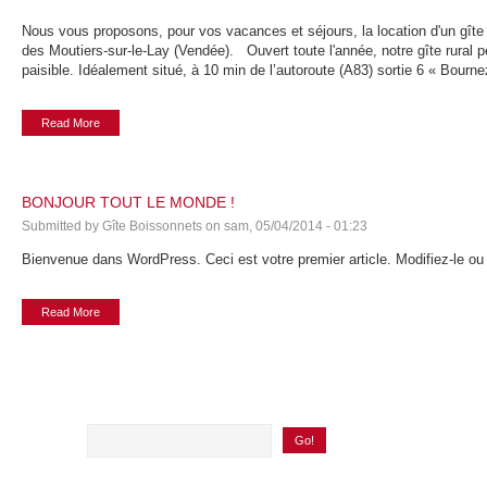
Nous vous proposons, pour vos vacances et séjours, la location d'un gît
des Moutiers-sur-le-Lay (Vendée). Ouvert toute l'année, notre gîte rural pe
paisible. Idéalement situé, à 10 min de l’autoroute (A83) sortie 6 « Bo
Read More
BONJOUR TOUT LE MONDE !
Submitted by
Gîte Boissonnets
on
sam, 05/04/2014 - 01:23
Bienvenue dans WordPress. Ceci est votre premier article. Modifiez-le ou
Read More
SEARCH